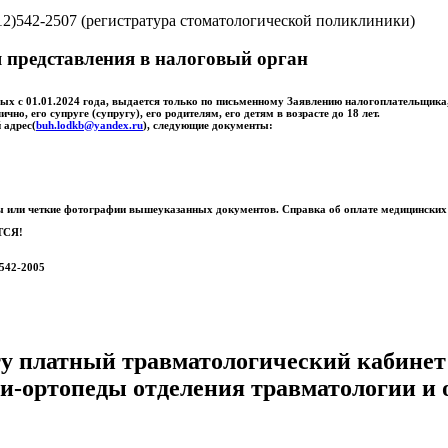
12)542-2507 (регистратура стоматологической поликлиники)
я представления в налоговый орган
ных с 01.01.2024 года, выдается только по письменному Заявлению налогоплательщик
о, его супруге (супругу), его родителям, его детям в возрасте до 18 лет.
 адрес(
buh.lodkb@yandex.ru
), следующие документы:
ы или четкие фотографии вышеуказанных документов. Справка об оплате медицинских у
ТСЯ!
)542-2005
 платный травматологический кабинет 
и-ортопеды отделения травматологии и 