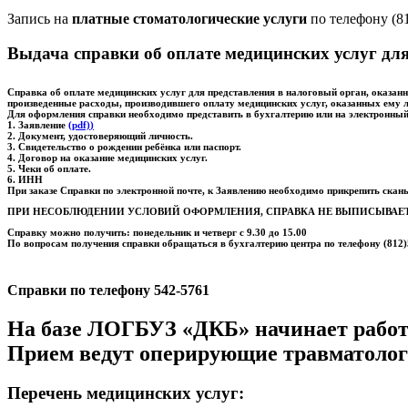
Запись на
платные стоматологические услуги
по телефону (8
Выдача справки об оплате медицинских услуг дл
Справка об оплате медицинских услуг для представления в налоговый орган, оказан
произведенные расходы, производившего оплату медицинских услуг, оказанных ему личн
Для оформления справки необходимо представить в бухгалтерию или на электронный
1. Заявление
(
pdf)
)
2. Документ, удостоверяющий личность.
3. Свидетельство о рождении ребёнка или паспорт.
4. Договор на оказание медицинских услуг.
5. Чеки об оплате.
6. ИНН
При заказе Справки по электронной почте, к Заявлению необходимо прикрепить скан
ПРИ НЕСОБЛЮДЕНИИ УСЛОВИЙ ОФОРМЛЕНИЯ, СПРАВКА НЕ ВЫПИСЫВАЕ
Справку можно получить: понедельник и четверг с 9.30 до 15.00
По вопросам получения справки обращаться в бухгалтерию центра по телефону (812
Справки по телефону 542-5761
На базе ЛОГБУЗ «ДКБ» начинает работу
Прием ведут оперирующие травматолог
Перечень медицинских услуг: